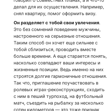
говорил о совместных планах, а и что-то
делал для их осуществления. Например,
снял квартиру, помог оформить визу.
Он разделяет с тобой свои увлечения
.
Это без сомнений пов
едение мужчины,
настроенного на серьезные отношен
ия.
Таким способ он хочет еще сильнее с
тобой сблизиться, проводить вместе
больше времени. А еще старается понять,
насколько совпадают ваши интересы и
жизненные позиции. Ведь именно на них
строятся долгие гармоничные отношения.
Так что, приглашение поучаствовать в
ролевых играх-реконструкциях, сходить
с ним в пеший турпоход, на футбольный
матч, съездить на рыбалку за несколько
сотен километров — это тоже п
ризнак